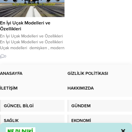
En İyi Uçak Modelleri ve
Özellikleri
En İyi Uçak Modelleri ve Özellikleri
En İyi Uçak Modelleri ve Özellikleri
Uçak modelleri demişken , modern
dünyanın en hızlı ve en güvenli
0
ulaşım araçlarından biridir. Yıllar
boyunca, uçak teknolojisi gelişti ve
pek çok farklı uçak modeli ortaya
ANASAYFA
GİZLİLİK POLİTİKASI
çıktı. İşte, en iyi uçak modelleri ve
özellikleri hakkında bilmeniz
İLETİŞİM
HAKKIMIZDA
gerekenler: 1....
GÜNCEL BİLGİ
GÜNDEM
SAĞLIK
EKONOMİ