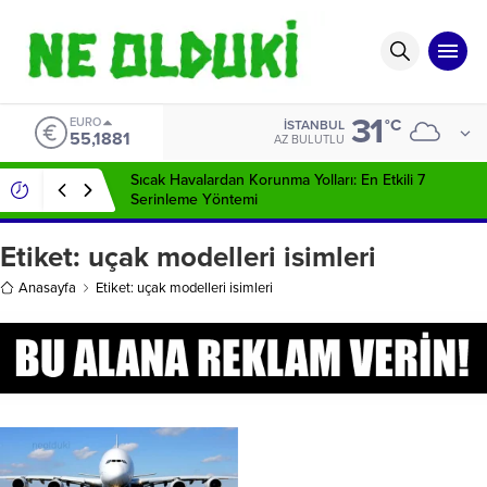
31
EURO
°C
İSTANBUL
55,1881
AZ BULUTLU
Sıcak Havalardan Korunma Yolları: En Etkili 7
Serinleme Yöntemi
Etiket:
uçak modelleri isimleri
Anasayfa
Etiket: uçak modelleri isimleri