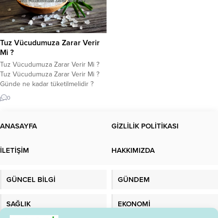
Tuz Vücudumuza Zarar Verir
Mi ?
Tuz Vücudumuza Zarar Verir Mi ?
Tuz Vücudumuza Zarar Verir Mi ?
Günde ne kadar tüketilmelidir ?
Hangi tuzun sizin için kötü
0
olduğunu biliyor musunuz? Bu
makalede tuzla ilgili gerçekleri
öğrenin. Tuz vücuda nasıl zarar
ANASAYFA
GİZLİLİK POLİTİKASI
verir? Tuz; başta yüksek tansiyon,
felç, kalp krizi ve kalp yetmezliği
İLETİŞİM
HAKKIMIZDA
olmak üzere birçok sağlık...
GÜNCEL BİLGİ
GÜNDEM
SAĞLIK
EKONOMİ