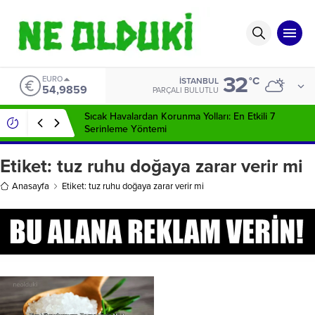
32
EURO
°C
İSTANBUL
54,9859
PARÇALI BULUTLU
Sıcak Havalardan Korunma Yolları: En Etkili 7
Serinleme Yöntemi
Etiket:
tuz ruhu doğaya zarar verir mi
Anasayfa
Etiket: tuz ruhu doğaya zarar verir mi