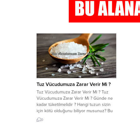
Tuz Vücudumuza Zarar Verir Mi ?
Tuz Vücudumuza Zarar Verir Mi ? Tuz
Vücudumuza Zarar Verir Mi ? Günde ne
kadar tüketilmelidir ? Hangi tuzun sizin
için kötü olduğunu biliyor musunuz? Bu
makalede tuzla ilgili gerçekleri öğrenin.
0
Tuz vücuda nasıl zarar verir? Tuz; başta
yüksek tansiyon, felç, kalp krizi ve kalp
yetmezliği olmak üzere birçok sağlık...