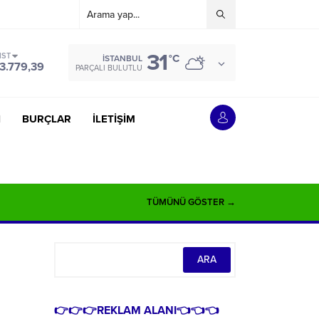
31
IST
°C
İSTANBUL
3.779,39
PARÇALI BULUTLU
İ
BURÇLAR
İLETİŞİM
TÜMÜNÜ GÖSTER →
👉👉👉REKLAM ALANI👈👈👈