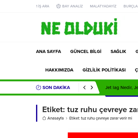
1 İŞ ARA
BAY ANALİZ
MALATYADAYİZ
BURÇLA
ANA SAYFA
GÜNCEL BİLGİ
SAĞLIK
HAKKIMIZDA
GİZLİLİK POLİTİKASI
Ç
SON DAKİKA
Jet lag Nedir, 
Etiket:
tuz ruhu çevreye zar
Anasayfa
Etiket: tuz ruhu çevreye zarar verir mi