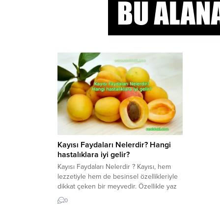
Kayısı Faydaları Nelerdir? Hangi
hastalıklara iyi gelir?
Kayısı Faydaları Nelerdir ? Kayısı, hem
lezzetiyle hem de besinsel özellikleriyle
dikkat çeken bir meyvedir. Özellikle yaz
aylarında taze olarak tüketilmesi, sıcak
0
günlerde ferahlatıcı bir etki yaratır. Bunun
yanı sıra, kayısı faydası birçok sağlık