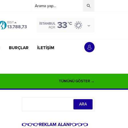
33
BIST
°C
İSTANBUL
13.788,73
AÇIK
İ
BURÇLAR
İLETİŞİM
TÜMÜNÜ GÖSTER →
👉👉👉REKLAM ALANI👈👈👈