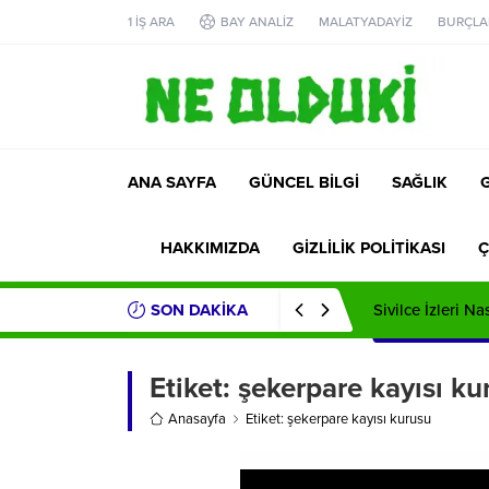
1 İŞ ARA
BAY ANALİZ
MALATYADAYİZ
BURÇLA
ANA SAYFA
GÜNCEL BİLGİ
SAĞLIK
HAKKIMIZDA
GİZLİLİK POLİTİKASI
Ç
SON DAKİKA
Sivilce İzleri Na
Etiket:
şekerpare kayısı ku
Anasayfa
Etiket: şekerpare kayısı kurusu