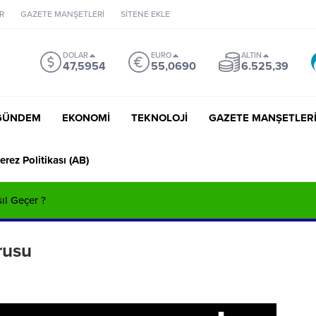
R
GAZETE MANŞETLERİ
SİTENE EKLE
DOLAR
EURO
ALTIN
47,5954
55,0690
6.525,39
GÜNDEM
EKONOMİ
TEKNOLOJİ
GAZETE MANŞETLER
erez Politikası (AB)
sıl Geçer ?
rusu