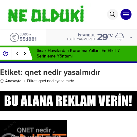
29
EURO
°C
İSTANBUL
55,1881
HAFIF YAĞMURLU
Sıcak Havalardan Korunma Yolları: En Etkili 7
Serinleme Yöntemi
Etiket:
qnet nedir yasalmıdır
Anasayfa
Etiket: qnet nedir yasalmıdır