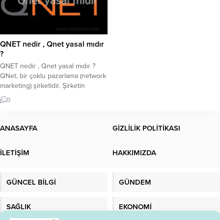
QNET nedir , Qnet yasal mıdır
?
QNET nedir , Qnet yasal mıdır ?
QNet, bir çoklu pazarlama (network
marketing) şirketidir. Şirketin
merkezi Hong Kong‘dadır ve 1998
0
yılında kurulmuştur. QNet, çeşitli
ürün ve hizmetlerin satışını yaparak
bağımsız temsilciler aracılığıyla iş
ANASAYFA
GİZLİLİK POLİTİKASI
yapmaktadır. QNet’in ürün
yelpazesi oldukça geniştir. Şirket,
İLETİŞİM
HAKKIMIZDA
sağlık ve beslenme takviyeleri,
kişisel bakım ürünleri, ev bakım
ürünleri,...
GÜNCEL BİLGİ
GÜNDEM
SAĞLIK
EKONOMİ