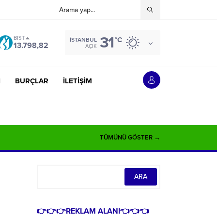
31
BIST
°C
İSTANBUL
13.798,82
AÇIK
İ
BURÇLAR
İLETİŞİM
TÜMÜNÜ GÖSTER →
👉👉👉REKLAM ALANI👈👈👈