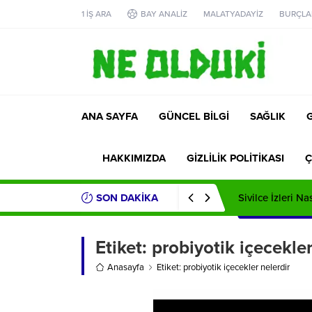
1 İŞ ARA
BAY ANALİZ
MALATYADAYİZ
BURÇLA
ANA SAYFA
GÜNCEL BİLGİ
SAĞLIK
HAKKIMIZDA
GİZLİLİK POLİTİKASI
Ç
SON DAKİKA
Sivilce İzleri Na
Etiket:
probiyotik içecekler
Anasayfa
Etiket: probiyotik içecekler nelerdir