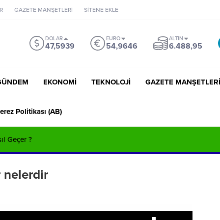
R
GAZETE MANŞETLERİ
SİTENE EKLE
DOLAR
EURO
ALTIN
47,5939
54,9646
6.488,95
GÜNDEM
EKONOMİ
TEKNOLOJİ
GAZETE MANŞETLER
erez Politikası (AB)
sıl Geçer ?
 nelerdir