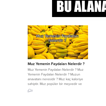
Muz Yemenin Faydaları Nelerdir ?
Muz Yemenin Faydaları Nelerdir ? Muz
Yemenin Faydaları Nelerdir ? Muzun
anavatanı neresidir ? Muz kaç kaloriye
sahiptir. Muz popüler bir meyvedir ve
birçok diyette temel gıda maddesidir.
0
Aynı zamanda harika bir diyet lifi
kaynağıdır ve birçok sağlık artırıcı özellik
içerir. Muz yemek, sindirime yardımcı olur