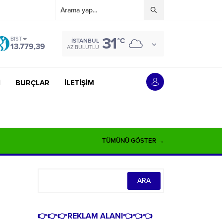
31
BIST
°C
İSTANBUL
13.779,39
AZ BULUTLU
İ
BURÇLAR
İLETİŞİM
TÜMÜNÜ GÖSTER →
👉👉👉REKLAM ALANI👈👈👈