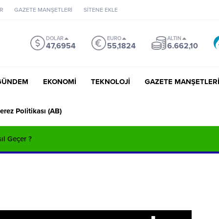
R
GAZETE MANŞETLERİ
SİTENE EKLE
DOLAR
EURO
ALTIN
47,6954
55,1824
6.662,10
GÜNDEM
EKONOMİ
TEKNOLOJİ
GAZETE MANŞETLER
erez Politikası (AB)
sıl Geçer ?