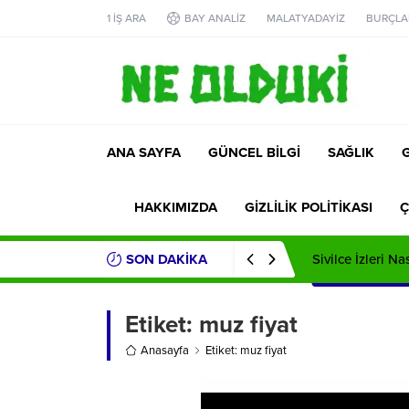
1 İŞ ARA
BAY ANALİZ
MALATYADAYİZ
BURÇLA
ANA SAYFA
GÜNCEL BİLGİ
SAĞLIK
HAKKIMIZDA
GİZLİLİK POLİTİKASI
Ç
SON DAKİKA
Sivilce İzleri Na
Etiket:
muz fiyat
Anasayfa
Etiket: muz fiyat