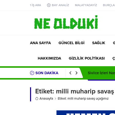
1 İŞ ARA
BAY ANALİZ
MALATYADAYİZ
BURÇLA
ANA SAYFA
GÜNCEL BİLGİ
SAĞLIK
HAKKIMIZDA
GİZLİLİK POLİTİKASI
Ç
SON DAKİKA
Sivilce İzleri Na
Etiket:
milli muharip savaş
Anasayfa
Etiket: milli muharip savaş uçağımız