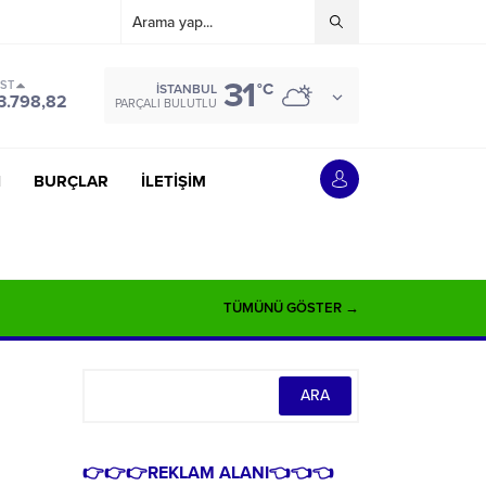
31
IST
°C
İSTANBUL
3.798,82
PARÇALI BULUTLU
İ
BURÇLAR
İLETİŞİM
TÜMÜNÜ GÖSTER →
👉👉👉REKLAM ALANI👈👈👈