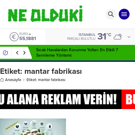
31
EURO
°C
İSTANBUL
55,1881
PARÇALI BULUTLU
Sıcak Havalardan Korunma Yolları: En Etkili 7
Serinleme Yöntemi
Etiket:
mantar fabrikası
Anasayfa
Etiket: mantar fabrikası