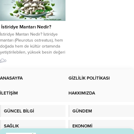
İstiridye Mantarı Nedir?
İstiridye Mantarı Nedir? İstiridye
mantarı (Pleurotus ostreatus), hem
doğada hem de kültür ortamında
yetiştirilebilen, yüksek besin değeri
ve sağlık yararlarıyla dikkat çeken
0
bir mantar türüdür. Şapka kısmı
istiridye şekline benzediği için bu
ismi almıştır. Etli yapısı, düşük
ANASAYFA
GİZLİLİK POLİTİKASI
kalorisi ve lezzetiyle
özellikle vejetaryen ve vegan
İLETİŞİM
HAKKIMIZDA
diyetlerin yıldızıdır. Besin profiline
bakıldığında: Düşük kalori (100 gr ≈
33...
GÜNCEL BİLGİ
GÜNDEM
SAĞLIK
EKONOMİ