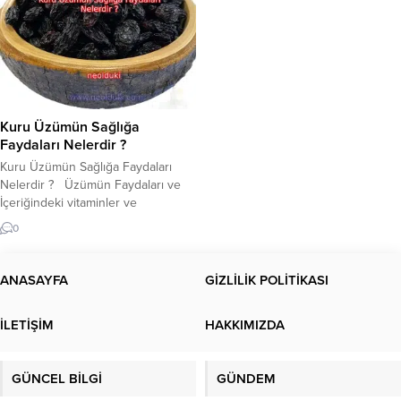
Kuru Üzümün Sağlığa
Faydaları Nelerdir ?
Kuru Üzümün Sağlığa Faydaları
Nelerdir ? Üzümün Faydaları ve
İçeriğindeki vitaminler ve
minerallerle sağlığımıza katkıları
0
nelerdir? Kuru üzüm, taze
üzümden suyunun alınması sonrası
kurutulmuş bir meyvedir.
ANASAYFA
GİZLİLİK POLİTİKASI
İçeriğindeki vitaminler ve
minerallerle sağlığımıza birçok
İLETİŞİM
HAKKIMIZDA
fayda sağlar. İşte kuru üzümün
sağlığa faydaları: 1. Yüksek lif
içeriği: Kuru üzüm, yüksek lif içeriği
GÜNCEL BİLGİ
GÜNDEM
nedeniyle...