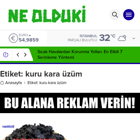
32
EURO
°C
İSTANBUL
54,9859
PARÇALI BULUTLU
Sıcak Havalardan Korunma Yolları: En Etkili 7
Serinleme Yöntemi
Etiket:
kuru kara üzüm
Anasayfa
Etiket: kuru kara üzüm