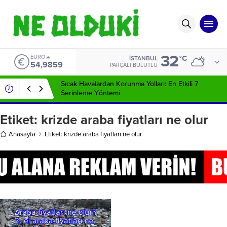
32
EURO
°C
İSTANBUL
54,9859
PARÇALI BULUTLU
Sıcak Havalardan Korunma Yolları: En Etkili 7
Serinleme Yöntemi
Etiket:
krizde araba fiyatları ne olur
Anasayfa
Etiket: krizde araba fiyatları ne olur