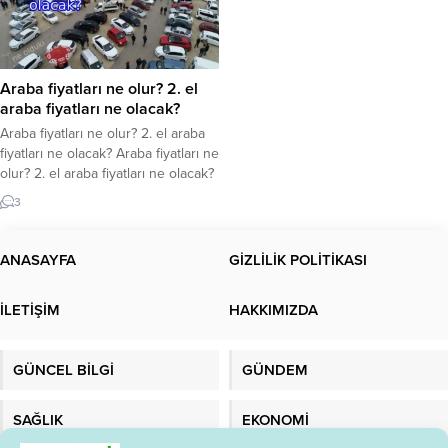
Araba fiyatları ne olur? 2. el
araba fiyatları ne olacak?
Araba fiyatları ne olur? 2. el araba
fiyatları ne olacak? Araba fiyatları ne
olur? 2. el araba fiyatları ne olacak?
İkinci el araba fiyatları anketlerinde
3
yeniden arttı. Ülke genelinde
binlerce vatandaş tarafından ilgiyle
araştırılan bu konudaki son
ANASAYFA
GİZLİLİK POLİTİKASI
gelişmeleri sizler için derledik.
İkinci el araba fiyatları yükselir mi,
İLETİŞİM
HAKKIMIZDA
düşer mi? ÖTV...
GÜNCEL BİLGİ
GÜNDEM
SAĞLIK
EKONOMİ