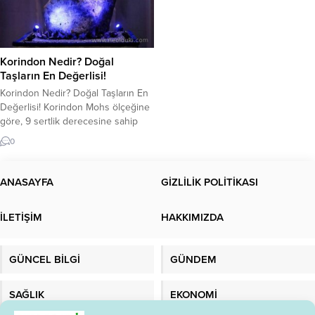
Korindon Nedir? Doğal
Taşların En Değerlisi!
Korindon Nedir? Doğal Taşların En
Değerlisi! Korindon Mohs ölçeğine
göre, 9 sertlik derecesine sahip
olan elmastan sonra en sert
0
mineral olarak doğada
bulunmaktadır. Sanayi alanındaki
kullanımlarının yanı sıra şeffaf
ANASAYFA
GİZLİLİK POLİTİKASI
kristalleri takı taşı olarak değerlidir.
Korindon minerallerinden yakut ve
İLETİŞİM
HAKKIMIZDA
safir değerli takı taşı olarak aranılan
taşlar arasındadır.Korindon doğal
bir taş türüdür...
GÜNCEL BİLGİ
GÜNDEM
SAĞLIK
EKONOMİ