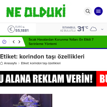
31
EURO
°C
İSTANBUL
55,1881
AZ BULUTLU
Sıcak Havalardan Korunma Yolları: En Etkili 7
Serinleme Yöntemi
Etiket:
korindon taşı özellikleri
Anasayfa
Etiket: korindon taşı özellikleri