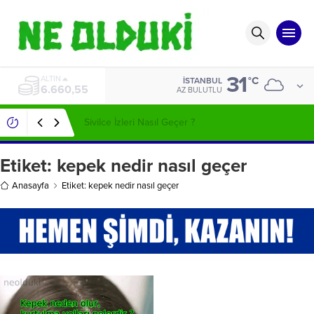
31
ALTIN
°C
İSTANBUL
6.660,55
AZ BULUTLU
Sivilce İzleri Nasıl Geçer ?
Etiket:
kepek nedir nasıl geçer
Anasayfa
Etiket: kepek nedir nasıl geçer