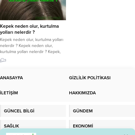
Kepek neden olur, kurtulma
yolları nelerdir ?
Kepek neden olur, kurtulma yolları
nelerdir ? Kepek neden olur,
kurtulma yolları nelerdir ? Kepek,
sağlığınızı ve görünümünüzü
3
olumsuz etkileyen can sıkıcı bir
sağlık sorunudur. Kepek önleyici
şampuan seçerken dikkat edilmesi
ANASAYFA
GİZLİLİK POLİTİKASI
gerekenler! Kepek neden olur?
Kepek nedir ?Kepek, kafa derisinde
İLETİŞİM
HAKKIMIZDA
kaşıntılı ve pullu cildin eşlik ettiği
yaygın bir cilt rahatsızlığıdır....
GÜNCEL BİLGİ
GÜNDEM
SAĞLIK
EKONOMİ