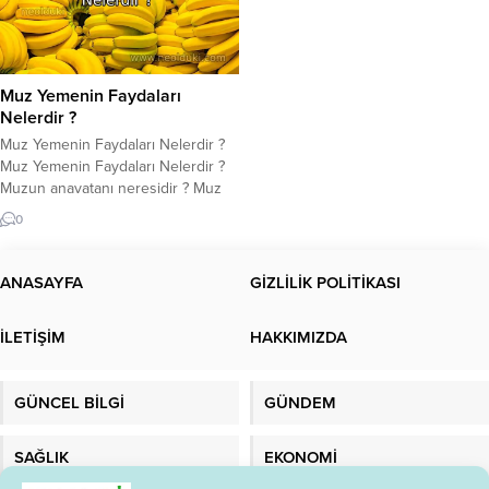
Muz Yemenin Faydaları
Nelerdir ?
Muz Yemenin Faydaları Nelerdir ?
Muz Yemenin Faydaları Nelerdir ?
Muzun anavatanı neresidir ? Muz
kaç kaloriye sahiptir. Muz popüler
0
bir meyvedir ve birçok diyette
temel gıda maddesidir. Aynı
zamanda harika bir diyet lifi
ANASAYFA
GİZLİLİK POLİTİKASI
kaynağıdır ve birçok sağlık artırıcı
özellik içerir. Muz yemek, sindirime
İLETİŞİM
HAKKIMIZDA
yardımcı olur ve vücudumuzun
normal işlevi...
GÜNCEL BİLGİ
GÜNDEM
SAĞLIK
EKONOMİ