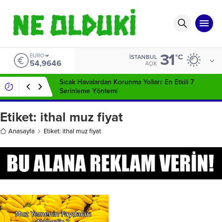
31
EURO
°C
İSTANBUL
54,9646
AÇIK
Sıcak Havalardan Korunma Yolları: En Etkili 7
Serinleme Yöntemi
Etiket:
ithal muz fiyat
Anasayfa
Etiket: ithal muz fiyat