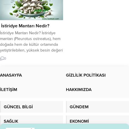
İstiridye Mantarı Nedir?
İstiridye Mantarı Nedir? İstiridye
mantarı (Pleurotus ostreatus), hem
doğada hem de kültür ortamında
yetiştirilebilen, yüksek besin değeri
ve sağlık yararlarıyla dikkat çeken
0
bir mantar türüdür. Şapka kısmı
istiridye şekline benzediği için bu
ismi almıştır. Etli yapısı, düşük
ANASAYFA
GİZLİLİK POLİTİKASI
kalorisi ve lezzetiyle
özellikle vejetaryen ve vegan
İLETİŞİM
HAKKIMIZDA
diyetlerin yıldızıdır. Besin profiline
bakıldığında: Düşük kalori (100 gr ≈
33...
GÜNCEL BİLGİ
GÜNDEM
SAĞLIK
EKONOMİ