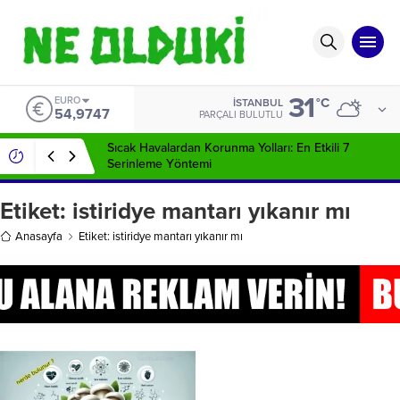
31
EURO
°C
İSTANBUL
54,9747
PARÇALI BULUTLU
Sıcak Havalardan Korunma Yolları: En Etkili 7
Serinleme Yöntemi
Etiket:
istiridye mantarı yıkanır mı
Anasayfa
Etiket: istiridye mantarı yıkanır mı