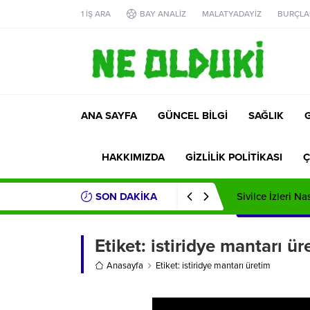
1 İŞ ARA
BAY ANALİZ
MALATYADAYİZ
BURÇLA
ANA SAYFA
GÜNCEL BİLGİ
SAĞLIK
HAKKIMIZDA
GİZLİLİK POLİTİKASI
Ç
SON DAKİKA
Sivilce İzleri Na
Etiket:
istiridye mantarı ür
Anasayfa
Etiket: istiridye mantarı üretim