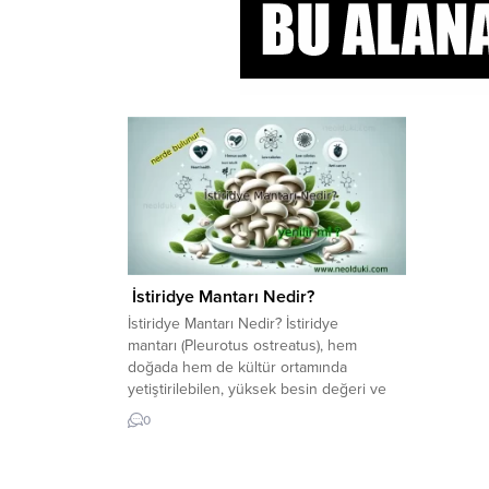
İstiridye Mantarı Nedir?
İstiridye Mantarı Nedir? İstiridye
mantarı (Pleurotus ostreatus), hem
doğada hem de kültür ortamında
yetiştirilebilen, yüksek besin değeri ve
sağlık yararlarıyla dikkat çeken bir mantar
0
türüdür. Şapka kısmı istiridye şekline
benzediği için bu ismi almıştır. Etli yapısı,
düşük kalorisi ve lezzetiyle