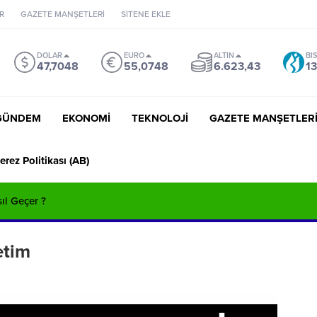
R
GAZETE MANŞETLERİ
SİTENE EKLE
DOLAR
EURO
ALTIN
BI
47,7048
55,0748
6.623,43
13
GÜNDEM
EKONOMİ
TEKNOLOJİ
GAZETE MANŞETLER
erez Politikası (AB)
sıl Geçer ?
etim