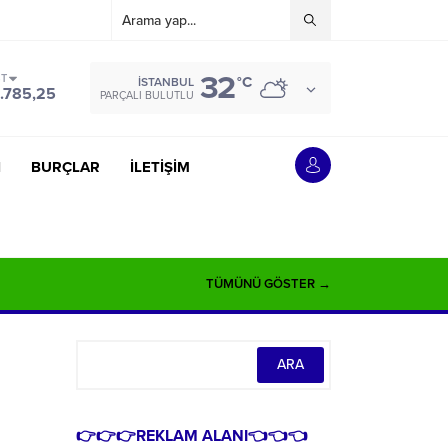
32
ST
°C
İSTANBUL
.785,25
PARÇALI BULUTLU
İ
BURÇLAR
İLETİŞİM
TÜMÜNÜ GÖSTER →
👉👉👉REKLAM ALANI👈👈👈