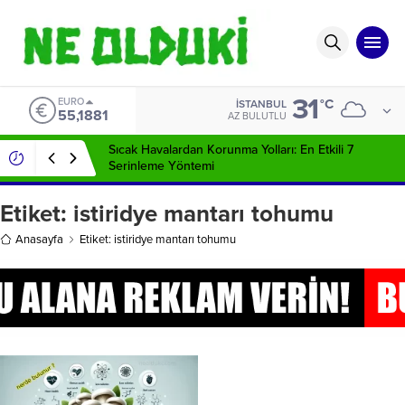
31
EURO
°C
İSTANBUL
55,1881
AZ BULUTLU
Sıcak Havalardan Korunma Yolları: En Etkili 7
Serinleme Yöntemi
Etiket:
istiridye mantarı tohumu
Anasayfa
Etiket: istiridye mantarı tohumu