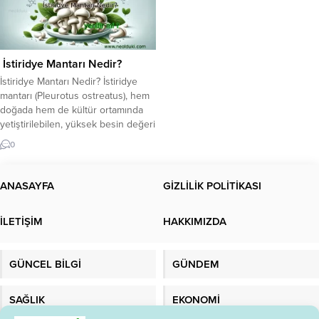
İstiridye Mantarı Nedir?
İstiridye Mantarı Nedir? İstiridye
mantarı (Pleurotus ostreatus), hem
doğada hem de kültür ortamında
yetiştirilebilen, yüksek besin değeri
ve sağlık yararlarıyla dikkat çeken
0
bir mantar türüdür. Şapka kısmı
istiridye şekline benzediği için bu
ismi almıştır. Etli yapısı, düşük
ANASAYFA
GİZLİLİK POLİTİKASI
kalorisi ve lezzetiyle
özellikle vejetaryen ve vegan
İLETİŞİM
HAKKIMIZDA
diyetlerin yıldızıdır. Besin profiline
bakıldığında: Düşük kalori (100 gr ≈
33...
GÜNCEL BİLGİ
GÜNDEM
SAĞLIK
EKONOMİ