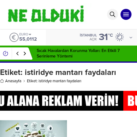
31
EURO
°C
İSTANBUL
55,0112
AÇIK
Sıcak Havalardan Korunma Yolları: En Etkili 7
Serinleme Yöntemi
Etiket:
istiridye mantarı faydaları
Anasayfa
Etiket: istiridye mantarı faydaları