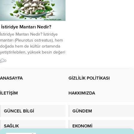
İstiridye Mantarı Nedir?
İstiridye Mantarı Nedir? İstiridye
mantarı (Pleurotus ostreatus), hem
doğada hem de kültür ortamında
yetiştirilebilen, yüksek besin değeri
ve sağlık yararlarıyla dikkat çeken
0
bir mantar türüdür. Şapka kısmı
istiridye şekline benzediği için bu
ismi almıştır. Etli yapısı, düşük
ANASAYFA
GİZLİLİK POLİTİKASI
kalorisi ve lezzetiyle
özellikle vejetaryen ve vegan
İLETİŞİM
HAKKIMIZDA
diyetlerin yıldızıdır. Besin profiline
bakıldığında: Düşük kalori (100 gr ≈
33...
GÜNCEL BİLGİ
GÜNDEM
SAĞLIK
EKONOMİ