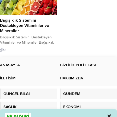
Bağışıklık Sistemini
Destekleyen Vitaminler ve
Mineraller
Bağışıklık Sistemini Destekleyen
Vitaminler ve Mineraller Bağışıklık
sistemi, vücudun enfeksiyonlarla
0
mücadele etmesinde önemli bir rol
oynar. Bu nedenle, bağışıklık
sistemi sağlıklı bir şekilde çalıştığı
ANASAYFA
GİZLİLİK POLİTİKASI
sürece, enfeksiyonlara karşı daha
dirençli hale gelirsiniz. İyi bir
İLETİŞİM
HAKKIMIZDA
bağışıklık sistemi için, doğru
beslenme önemlidir. Bu yazıda,
bağışıklık sistemini destekleyen
GÜNCEL BİLGİ
GÜNDEM
vitaminler ve mineraller hakkında
bilgi vereceğiz....
SAĞLIK
EKONOMİ