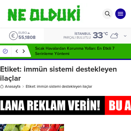
33
EURO
°C
İSTANBUL
55,1808
PARÇALI BULUTLU
Sıcak Havalardan Korunma Yolları: En Etkili 7
Serinleme Yöntemi
Etiket:
immün sistemi destekleyen
ilaçlar
Anasayfa
Etiket: immün sistemi destekleyen ilaçlar