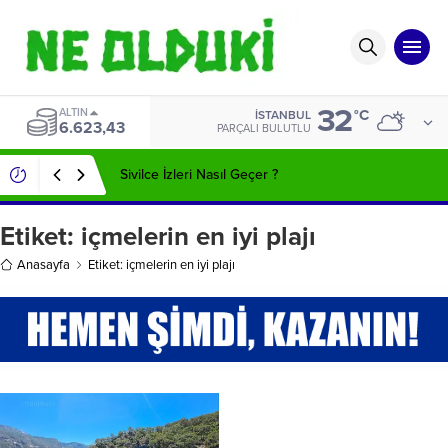
32
ALTIN
°C
İSTANBUL
6.623,43
PARÇALI BULUTLU
Sivilce İzleri Nasıl Geçer ?
Etiket:
içmelerin en iyi plajı
Anasayfa
Etiket: içmelerin en iyi plajı