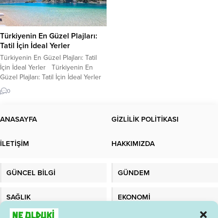
Türkiyenin En Güzel Plajları:
Tatil İçin İdeal Yerler
Türkiyenin En Güzel Plajları: Tatil
İçin İdeal Yerler Türkiyenin En
Güzel Plajları: Tatil İçin İdeal Yerler
Nerelerdir ? En iyi plaj neresidir ?
0
Türkiye, deniz ve güneş tatili için
ideal bir ülkedir. Türkiye’nin birçok
bölgesinde, eşsiz güzellikte plajlar
ANASAYFA
GİZLİLİK POLİTİKASI
bulunmaktadır. Bu yazıda,
Türkiye’nin en güzel plajları
İLETİŞİM
HAKKIMIZDA
hakkında bilgi vereceğiz. 1....
GÜNCEL BİLGİ
GÜNDEM
SAĞLIK
EKONOMİ