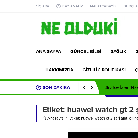
1 İŞ ARA
BAY ANALİZ
MALATYADAYİZ
BURÇLA
ANA SAYFA
GÜNCEL BİLGİ
SAĞLIK
HAKKIMIZDA
GİZLİLİK POLİTİKASI
Ç
SON DAKİKA
Sivilce İzleri Na
Etiket:
huawei watch gt 2 şa
Anasayfa
Etiket: huawei watch gt 2 şarj aleti orjina