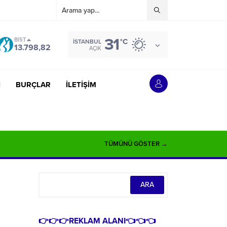
31
BIST
°C
İSTANBUL
13.798,82
AÇIK
İ
BURÇLAR
İLETİŞİM
TÜMÜNÜ GÖSTER →
👉👉👉REKLAM ALANI👈👈👈