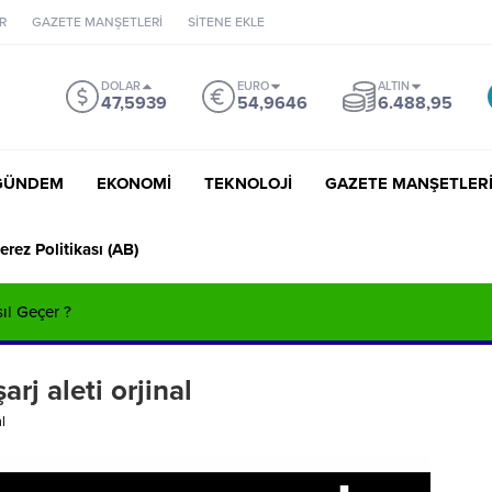
R
GAZETE MANŞETLERİ
SİTENE EKLE
DOLAR
EURO
ALTIN
47,5939
54,9646
6.488,95
GÜNDEM
EKONOMİ
TEKNOLOJİ
GAZETE MANŞETLER
erez Politikası (AB)
sıl Geçer ?
rj aleti orjinal
l