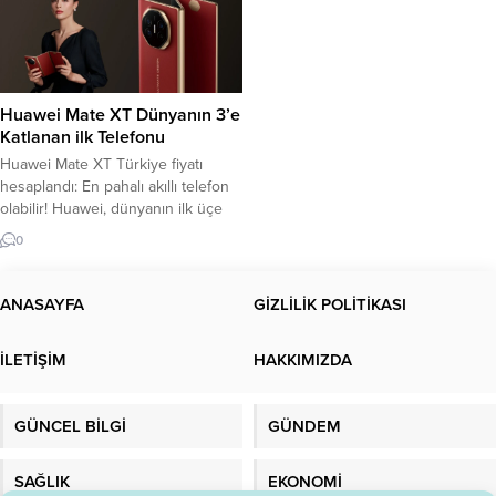
Huawei Mate XT Dünyanın 3’e
Katlanan ilk Telefonu
Huawei Mate XT Türkiye fiyatı
hesaplandı: En pahalı akıllı telefon
olabilir! Huawei, dünyanın ilk üçe
katlanır akıllı telefonu olan “Mate
0
XT” modelini piyasaya çıkardı. Hem
sağdan hem de soldan katlanabilen
ekranlı yapısı, cihazı isteğe bağlı
ANASAYFA
GİZLİLİK POLİTİKASI
olarak büyük ekranlı bir tablet veya
normal bir telefon olarak kullanma
İLETİŞİM
HAKKIMIZDA
özgürlüğü sunuyor. Peki Huawei...
GÜNCEL BİLGİ
GÜNDEM
SAĞLIK
EKONOMİ