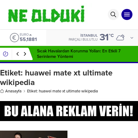
31
EURO
°C
İSTANBUL
55,1881
PARÇALI BULUTLU
Sıcak Havalardan Korunma Yolları: En Etkili 7
Serinleme Yöntemi
Etiket:
huawei mate xt ultimate
wikipedia
Anasayfa
Etiket: huawei mate xt ultimate wikipedia