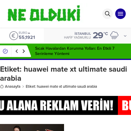
29
EURO
°C
İSTANBUL
55,1921
HAFIF YAĞMURLU
Sıcak Havalardan Korunma Yolları: En Etkili 7
Serinleme Yöntemi
Etiket:
huawei mate xt ultimate saudi
arabia
Anasayfa
Etiket: huawei mate xt ultimate saudi arabia