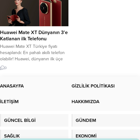
Huawei Mate XT Dünyanın 3’e
Katlanan ilk Telefonu
Huawei Mate XT Türkiye fiyatı
hesaplandı: En pahalı akıllı telefon
olabilir! Huawei, dünyanın ilk üçe
katlanır akıllı telefonu olan “Mate
0
XT” modelini piyasaya çıkardı. Hem
sağdan hem de soldan katlanabilen
ekranlı yapısı, cihazı isteğe bağlı
ANASAYFA
GİZLİLİK POLİTİKASI
olarak büyük ekranlı bir tablet veya
normal bir telefon olarak kullanma
İLETİŞİM
HAKKIMIZDA
özgürlüğü sunuyor. Peki Huawei...
GÜNCEL BİLGİ
GÜNDEM
SAĞLIK
EKONOMİ