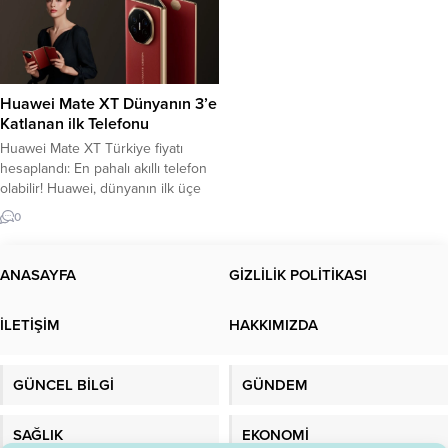
Huawei Mate XT Dünyanın 3’e
Katlanan ilk Telefonu
Huawei Mate XT Türkiye fiyatı
hesaplandı: En pahalı akıllı telefon
olabilir! Huawei, dünyanın ilk üçe
katlanır akıllı telefonu olan “Mate
0
XT” modelini piyasaya çıkardı. Hem
sağdan hem de soldan katlanabilen
ekranlı yapısı, cihazı isteğe bağlı
ANASAYFA
GİZLİLİK POLİTİKASI
olarak büyük ekranlı bir tablet veya
normal bir telefon olarak kullanma
İLETİŞİM
HAKKIMIZDA
özgürlüğü sunuyor. Peki Huawei...
GÜNCEL BİLGİ
GÜNDEM
SAĞLIK
EKONOMİ