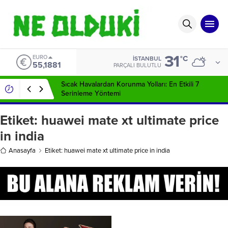
31
EURO
°C
İSTANBUL
55,1881
PARÇALI BULUTLU
Sıcak Havalardan Korunma Yolları: En Etkili 7
Serinleme Yöntemi
Etiket:
huawei mate xt ultimate price
in india
Anasayfa
Etiket: huawei mate xt ultimate price in india