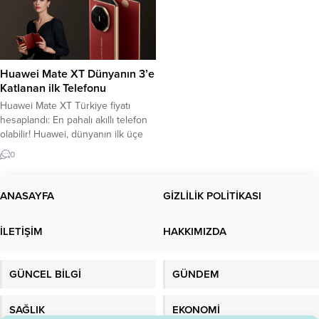
Huawei Mate XT Dünyanın 3’e
Katlanan ilk Telefonu
Huawei Mate XT Türkiye fiyatı
hesaplandı: En pahalı akıllı telefon
olabilir! Huawei, dünyanın ilk üçe
katlanır akıllı telefonu olan “Mate
0
XT” modelini piyasaya çıkardı. Hem
sağdan hem de soldan katlanabilen
ekranlı yapısı, cihazı isteğe bağlı
ANASAYFA
GİZLİLİK POLİTİKASI
olarak büyük ekranlı bir tablet veya
normal bir telefon olarak kullanma
İLETİŞİM
HAKKIMIZDA
özgürlüğü sunuyor. Peki Huawei...
GÜNCEL BİLGİ
GÜNDEM
SAĞLIK
EKONOMİ