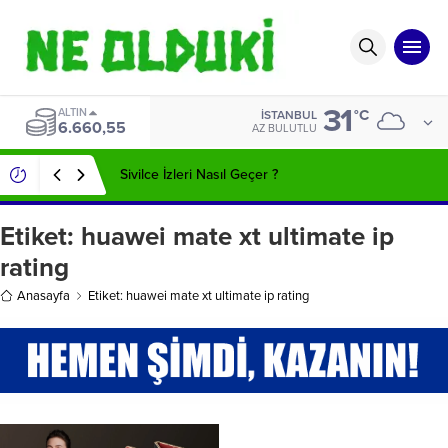
31
ALTIN
°C
İSTANBUL
6.660,55
AZ BULUTLU
Sivilce İzleri Nasıl Geçer ?
Etiket:
huawei mate xt ultimate ip
rating
Anasayfa
Etiket: huawei mate xt ultimate ip rating