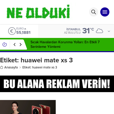
31
EURO
°C
İSTANBUL
55,1881
AZ BULUTLU
Sıcak Havalardan Korunma Yolları: En Etkili 7
Serinleme Yöntemi
Etiket:
huawei mate xs 3
Anasayfa
Etiket: huawei mate xs 3