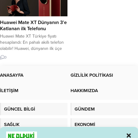
Huawei Mate XT Dünyanın 3’e
Katlanan ilk Telefonu
Huawei Mate XT Türkiye fiyatı
hesaplandı: En pahalı akıllı telefon
olabilir! Huawei, dünyanın ilk üçe
katlanır akıllı telefonu olan “Mate
0
XT” modelini piyasaya çıkardı. Hem
sağdan hem de soldan katlanabilen
ekranlı yapısı, cihazı isteğe bağlı
ANASAYFA
GİZLİLİK POLİTİKASI
olarak büyük ekranlı bir tablet veya
normal bir telefon olarak kullanma
İLETİŞİM
HAKKIMIZDA
özgürlüğü sunuyor. Peki Huawei...
GÜNCEL BİLGİ
GÜNDEM
SAĞLIK
EKONOMİ