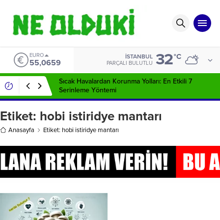
32
EURO
°C
İSTANBUL
55,0659
PARÇALI BULUTLU
Sıcak Havalardan Korunma Yolları: En Etkili 7
Serinleme Yöntemi
Etiket:
hobi istiridye mantarı
Anasayfa
Etiket: hobi istiridye mantarı