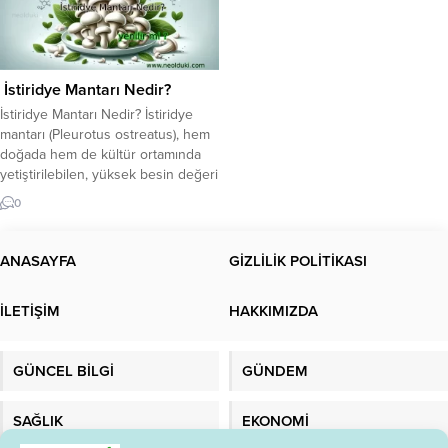
İstiridye Mantarı Nedir?
İstiridye Mantarı Nedir? İstiridye
mantarı (Pleurotus ostreatus), hem
doğada hem de kültür ortamında
yetiştirilebilen, yüksek besin değeri
ve sağlık yararlarıyla dikkat çeken
0
bir mantar türüdür. Şapka kısmı
istiridye şekline benzediği için bu
ismi almıştır. Etli yapısı, düşük
ANASAYFA
GİZLİLİK POLİTİKASI
kalorisi ve lezzetiyle
özellikle vejetaryen ve vegan
İLETİŞİM
HAKKIMIZDA
diyetlerin yıldızıdır. Besin profiline
bakıldığında: Düşük kalori (100 gr ≈
33...
GÜNCEL BİLGİ
GÜNDEM
SAĞLIK
EKONOMİ