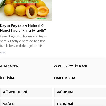
Kayısı Faydaları Nelerdir?
Hangi hastalıklara iyi gelir?
Kayısı Faydaları Nelerdir ? Kayısı,
hem lezzetiyle hem de besinsel
özellikleriyle dikkat çeken bir
meyvedir. Özellikle yaz aylarında
0
taze olarak tüketilmesi, sıcak
günlerde ferahlatıcı bir etki yaratır.
Bunun yanı sıra, kayısı
ANASAYFA
GİZLİLİK POLİTİKASI
faydası birçok sağlık açısından öne
çıkar. İçeriğindeki vitaminler ve
İLETİŞİM
HAKKIMIZDA
mineral bileşenleri, çok çeşitli
olumlu değerlere sahiptir. Bu
yazıda, kayının sağlık üzerindeki...
GÜNCEL BİLGİ
GÜNDEM
SAĞLIK
EKONOMİ