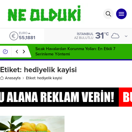
31
EURO
°C
İSTANBUL
55,1881
AZ BULUTLU
Sıcak Havalardan Korunma Yolları: En Etkili 7
Serinleme Yöntemi
Etiket:
hediyelik kayisi
Anasayfa
Etiket: hediyelik kayisi