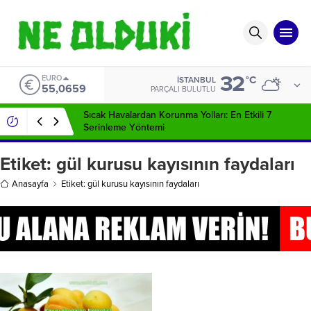
32
EURO
°C
İSTANBUL
55,0659
PARÇALI BULUTLU
Sıcak Havalardan Korunma Yolları: En Etkili 7
Serinleme Yöntemi
Etiket:
gül kurusu kayısının faydaları
Anasayfa
Etiket: gül kurusu kayısının faydaları