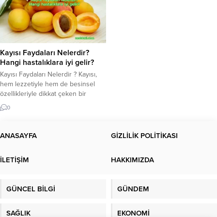
Kayısı Faydaları Nelerdir?
Hangi hastalıklara iyi gelir?
Kayısı Faydaları Nelerdir ? Kayısı,
hem lezzetiyle hem de besinsel
özellikleriyle dikkat çeken bir
meyvedir. Özellikle yaz aylarında
0
taze olarak tüketilmesi, sıcak
günlerde ferahlatıcı bir etki yaratır.
Bunun yanı sıra, kayısı
ANASAYFA
GİZLİLİK POLİTİKASI
faydası birçok sağlık açısından öne
çıkar. İçeriğindeki vitaminler ve
İLETİŞİM
HAKKIMIZDA
mineral bileşenleri, çok çeşitli
olumlu değerlere sahiptir. Bu
yazıda, kayının sağlık üzerindeki...
GÜNCEL BİLGİ
GÜNDEM
SAĞLIK
EKONOMİ