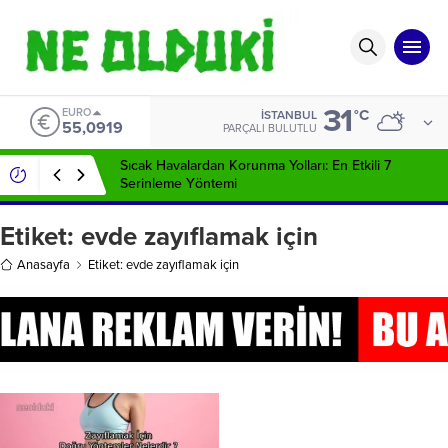
31
EURO
°C
İSTANBUL
55,0919
PARÇALI BULUTLU
Sıcak Havalardan Korunma Yolları: En Etkili 7
Serinleme Yöntemi
Etiket:
evde zayıflamak için
Anasayfa
Etiket: evde zayıflamak için