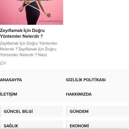
Zayıflamak İçin Doğru
Yöntemler Nelerdir ?
Zayıflamak İçin Doğru Yöntemler
Nelerdir ? Zayıflamak İçin Doğru
Yöntemler Nelerdir ? Nasıl
zayıflarım ? En doğru ve sağlıklı
0
yöntem nasıldır? Kısa zamanda
nasıl kilo verebilirim? Dengeli bir
şekilde kilo vermenin sırrı nedir ?
ANASAYFA
GİZLİLİK POLİTİKASI
Vücudunuzun sağlıklı ve güzel
görünmesi herkesin arzusu olabilir.
İLETİŞİM
HAKKIMIZDA
Ancak, kilo vermek ve zayıflamak
için doğru yöntemleri...
GÜNCEL BİLGİ
GÜNDEM
SAĞLIK
EKONOMİ