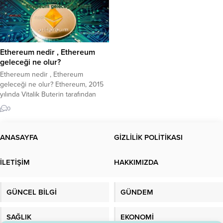
Ethereum nedir , Ethereum
geleceği ne olur?
Ethereum nedir , Ethereum
geleceği ne olur? Ethereum, 2015
yılında Vitalik Buterin tarafından
geliştirilen ve akıllı sözleşmelerin
0
çalıştırılmasını sağlayan bir
blockchain platformudur. Ethereum,
Bitcoin gibi bir kripto para birimi
ANASAYFA
GİZLİLİK POLİTİKASI
olmasının yanı sıra, aynı zamanda
daha karmaşık işlevlerin
İLETİŞİM
HAKKIMIZDA
gerçekleştirilebileceği bir platform
sağlar. Ethereum’un temel amacı,
merkezi olmayan uygulamaların
GÜNCEL BİLGİ
GÜNDEM
(DApps) ve akıllı...
SAĞLIK
EKONOMİ