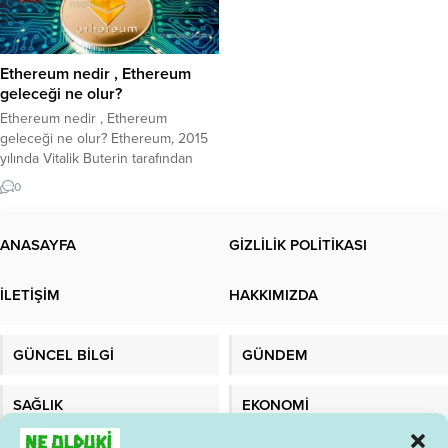
Ethereum nedir , Ethereum
geleceği ne olur?
Ethereum nedir , Ethereum
geleceği ne olur? Ethereum, 2015
yılında Vitalik Buterin tarafından
geliştirilen ve akıllı sözleşmelerin
0
çalıştırılmasını sağlayan bir
blockchain platformudur. Ethereum,
Bitcoin gibi bir kripto para birimi
ANASAYFA
GİZLİLİK POLİTİKASI
olmasının yanı sıra, aynı zamanda
daha karmaşık işlevlerin
İLETİŞİM
HAKKIMIZDA
gerçekleştirilebileceği bir platform
sağlar. Ethereum’un temel amacı,
merkezi olmayan uygulamaların
GÜNCEL BİLGİ
GÜNDEM
(DApps) ve akıllı...
SAĞLIK
EKONOMİ