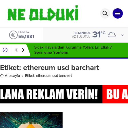
31
EURO
°C
İSTANBUL
55,1881
AZ BULUTLU
Sıcak Havalardan Korunma Yolları: En Etkili 7
Serinleme Yöntemi
Etiket:
ethereum usd barchart
Anasayfa
Etiket: ethereum usd barchart