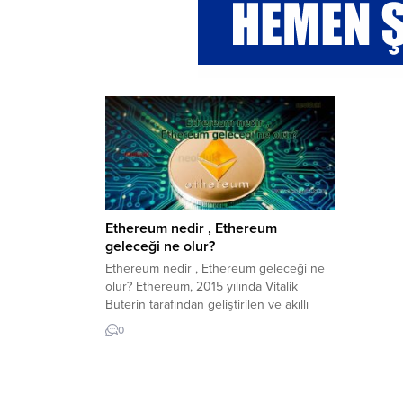
Ethereum nedir , Ethereum
geleceği ne olur?
Ethereum nedir , Ethereum geleceği ne
olur? Ethereum, 2015 yılında Vitalik
Buterin tarafından geliştirilen ve akıllı
sözleşmelerin çalıştırılmasını sağlayan bir
0
blockchain platformudur. Ethereum,
Bitcoin gibi bir kripto para birimi
olmasının yanı sıra, aynı zamanda daha
karmaşık işlevlerin gerçekleştirilebileceği