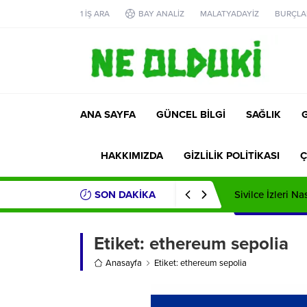
1 İŞ ARA
BAY ANALİZ
MALATYADAYİZ
BURÇLA
ANA SAYFA
GÜNCEL BİLGİ
SAĞLIK
HAKKIMIZDA
GİZLİLİK POLİTİKASI
Ç
SON DAKİKA
Sivilce İzleri Na
Etiket:
ethereum sepolia
Anasayfa
Etiket: ethereum sepolia