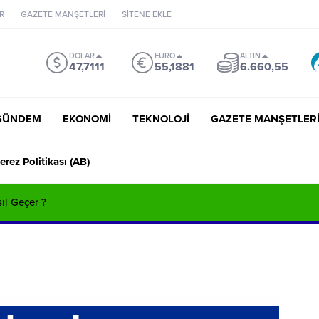
R
GAZETE MANŞETLERİ
SİTENE EKLE
DOLAR
EURO
ALTIN
47,7111
55,1881
6.660,55
GÜNDEM
EKONOMİ
TEKNOLOJİ
GAZETE MANŞETLER
erez Politikası (AB)
sıl Geçer ?