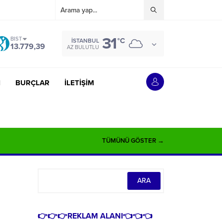
31
BIST
°C
İSTANBUL
13.779,39
AZ BULUTLU
İ
BURÇLAR
İLETİŞİM
TÜMÜNÜ GÖSTER →
👉👉👉REKLAM ALANI👈👈👈