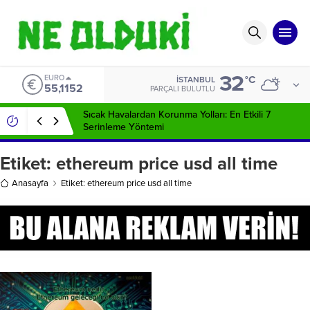
32
EURO
°C
İSTANBUL
55,1152
PARÇALI BULUTLU
Sıcak Havalardan Korunma Yolları: En Etkili 7
Serinleme Yöntemi
Etiket:
ethereum price usd all time
Anasayfa
Etiket: ethereum price usd all time