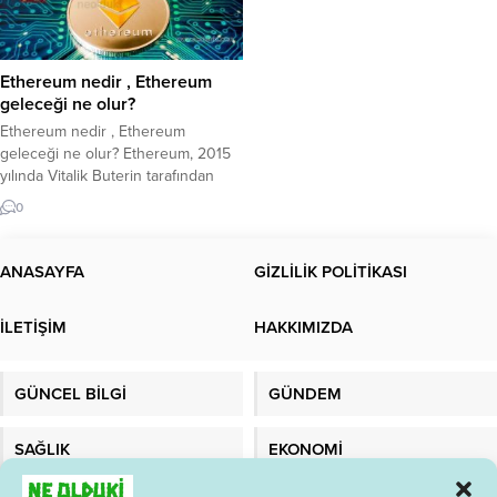
Ethereum nedir , Ethereum
geleceği ne olur?
Ethereum nedir , Ethereum
geleceği ne olur? Ethereum, 2015
yılında Vitalik Buterin tarafından
geliştirilen ve akıllı sözleşmelerin
0
çalıştırılmasını sağlayan bir
blockchain platformudur. Ethereum,
Bitcoin gibi bir kripto para birimi
ANASAYFA
GİZLİLİK POLİTİKASI
olmasının yanı sıra, aynı zamanda
daha karmaşık işlevlerin
İLETİŞİM
HAKKIMIZDA
gerçekleştirilebileceği bir platform
sağlar. Ethereum’un temel amacı,
merkezi olmayan uygulamaların
GÜNCEL BİLGİ
GÜNDEM
(DApps) ve akıllı...
SAĞLIK
EKONOMİ