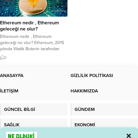
Ethereum nedir , Ethereum
geleceği ne olur?
Ethereum nedir , Ethereum
geleceği ne olur? Ethereum, 2015
yılında Vitalik Buterin tarafından
geliştirilen ve akıllı sözleşmelerin
0
çalıştırılmasını sağlayan bir
blockchain platformudur. Ethereum,
Bitcoin gibi bir kripto para birimi
ANASAYFA
GİZLİLİK POLİTİKASI
olmasının yanı sıra, aynı zamanda
daha karmaşık işlevlerin
İLETİŞİM
HAKKIMIZDA
gerçekleştirilebileceği bir platform
sağlar. Ethereum’un temel amacı,
merkezi olmayan uygulamaların
GÜNCEL BİLGİ
GÜNDEM
(DApps) ve akıllı...
SAĞLIK
EKONOMİ