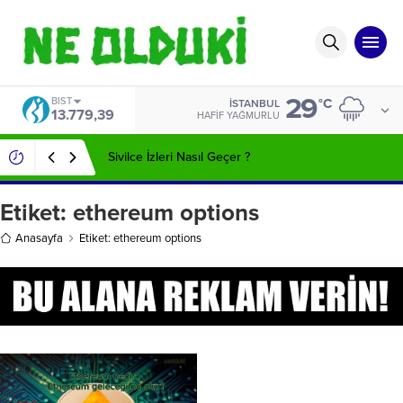
29
BIST
°C
İSTANBUL
13.779,39
HAFIF YAĞMURLU
Sivilce İzleri Nasıl Geçer ?
Etiket:
ethereum options
Anasayfa
Etiket: ethereum options