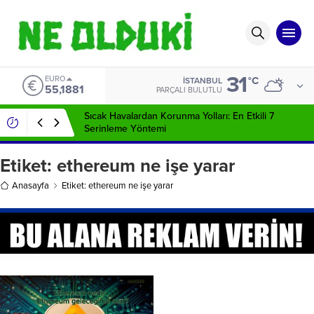
31
EURO
°C
İSTANBUL
55,1881
PARÇALI BULUTLU
Sıcak Havalardan Korunma Yolları: En Etkili 7
Serinleme Yöntemi
Etiket:
ethereum ne işe yarar
Anasayfa
Etiket: ethereum ne işe yarar