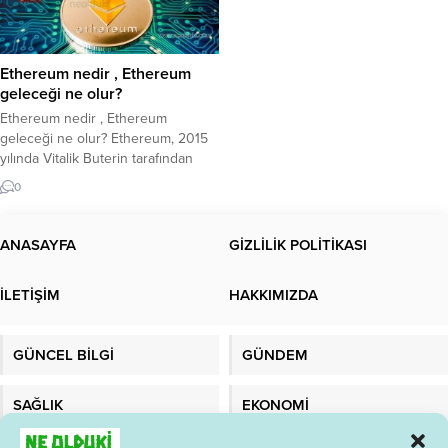
Ethereum nedir , Ethereum
geleceği ne olur?
Ethereum nedir , Ethereum
geleceği ne olur? Ethereum, 2015
yılında Vitalik Buterin tarafından
geliştirilen ve akıllı sözleşmelerin
0
çalıştırılmasını sağlayan bir
blockchain platformudur. Ethereum,
Bitcoin gibi bir kripto para birimi
ANASAYFA
GİZLİLİK POLİTİKASI
olmasının yanı sıra, aynı zamanda
daha karmaşık işlevlerin
İLETİŞİM
HAKKIMIZDA
gerçekleştirilebileceği bir platform
sağlar. Ethereum’un temel amacı,
merkezi olmayan uygulamaların
GÜNCEL BİLGİ
GÜNDEM
(DApps) ve akıllı...
SAĞLIK
EKONOMİ