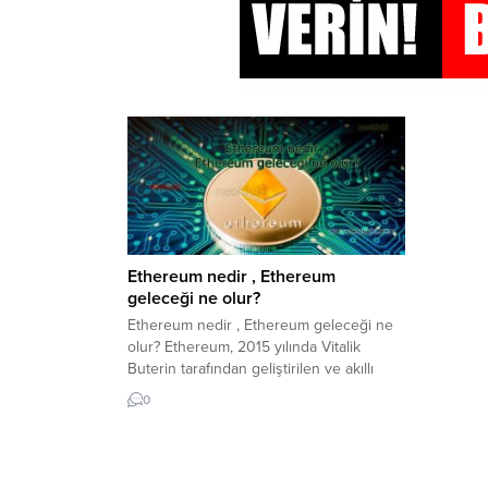
Ethereum nedir , Ethereum
geleceği ne olur?
Ethereum nedir , Ethereum geleceği ne
olur? Ethereum, 2015 yılında Vitalik
Buterin tarafından geliştirilen ve akıllı
sözleşmelerin çalıştırılmasını sağlayan bir
0
blockchain platformudur. Ethereum,
Bitcoin gibi bir kripto para birimi
olmasının yanı sıra, aynı zamanda daha
karmaşık işlevlerin gerçekleştirilebileceği