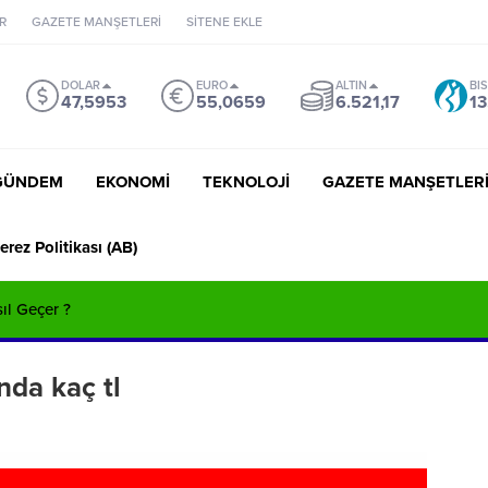
R
GAZETE MANŞETLERİ
SİTENE EKLE
DOLAR
EURO
ALTIN
BI
47,5953
55,0659
6.521,17
13
GÜNDEM
EKONOMİ
TEKNOLOJİ
GAZETE MANŞETLER
erez Politikası (AB)
sıl Geçer ?
nda kaç tl