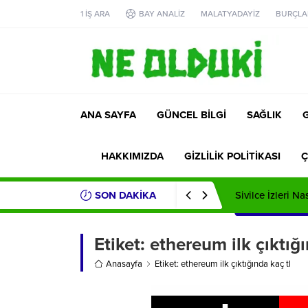
1 İŞ ARA
BAY ANALİZ
MALATYADAYİZ
BURÇLA
ANA SAYFA
GÜNCEL BİLGİ
SAĞLIK
HAKKIMIZDA
GİZLİLİK POLİTİKASI
Ç
SON DAKİKA
Sivilce İzleri Na
Etiket:
ethereum ilk çıktığı
Anasayfa
Etiket: ethereum ilk çıktığında kaç tl