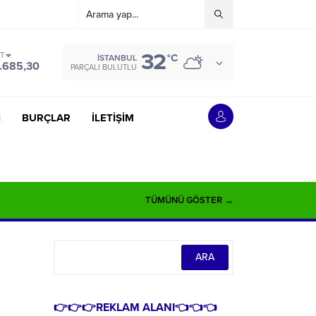
32
ST
°C
İSTANBUL
.685,30
PARÇALI BULUTLU
İ
BURÇLAR
İLETİŞİM
TÜMÜNÜ GÖSTER →
👉👉👉REKLAM ALANI👈👈👈