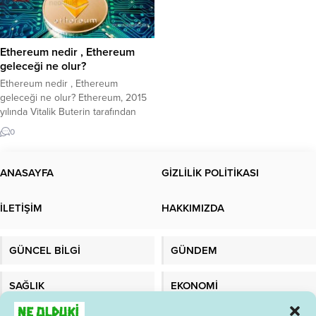
Ethereum nedir , Ethereum
geleceği ne olur?
Ethereum nedir , Ethereum
geleceği ne olur? Ethereum, 2015
yılında Vitalik Buterin tarafından
geliştirilen ve akıllı sözleşmelerin
0
çalıştırılmasını sağlayan bir
blockchain platformudur. Ethereum,
Bitcoin gibi bir kripto para birimi
ANASAYFA
GİZLİLİK POLİTİKASI
olmasının yanı sıra, aynı zamanda
daha karmaşık işlevlerin
İLETİŞİM
HAKKIMIZDA
gerçekleştirilebileceği bir platform
sağlar. Ethereum’un temel amacı,
merkezi olmayan uygulamaların
GÜNCEL BİLGİ
GÜNDEM
(DApps) ve akıllı...
SAĞLIK
EKONOMİ