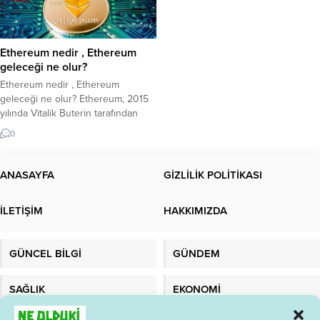
Ethereum nedir , Ethereum
geleceği ne olur?
Ethereum nedir , Ethereum
geleceği ne olur? Ethereum, 2015
yılında Vitalik Buterin tarafından
geliştirilen ve akıllı sözleşmelerin
0
çalıştırılmasını sağlayan bir
blockchain platformudur. Ethereum,
Bitcoin gibi bir kripto para birimi
ANASAYFA
GİZLİLİK POLİTİKASI
olmasının yanı sıra, aynı zamanda
daha karmaşık işlevlerin
İLETİŞİM
HAKKIMIZDA
gerçekleştirilebileceği bir platform
sağlar. Ethereum’un temel amacı,
merkezi olmayan uygulamaların
GÜNCEL BİLGİ
GÜNDEM
(DApps) ve akıllı...
SAĞLIK
EKONOMİ