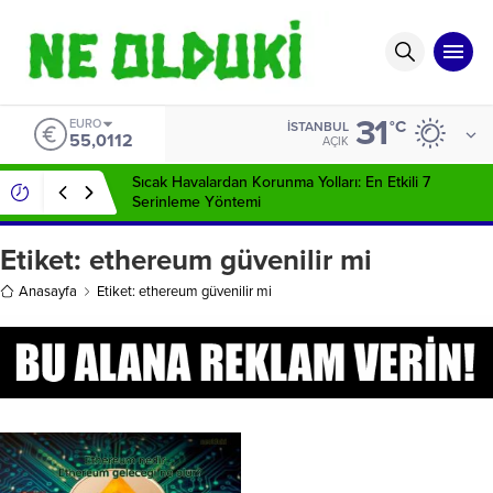
31
EURO
°C
İSTANBUL
55,0112
AÇIK
Sıcak Havalardan Korunma Yolları: En Etkili 7
Serinleme Yöntemi
Etiket:
ethereum güvenilir mi
Anasayfa
Etiket: ethereum güvenilir mi