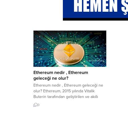
Ethereum nedir , Ethereum
geleceği ne olur?
Ethereum nedir , Ethereum geleceği ne
olur? Ethereum, 2015 yılında Vitalik
Buterin tarafından geliştirilen ve akıllı
sözleşmelerin çalıştırılmasını sağlayan bir
0
blockchain platformudur. Ethereum,
Bitcoin gibi bir kripto para birimi
olmasının yanı sıra, aynı zamanda daha
karmaşık işlevlerin gerçekleştirilebileceği