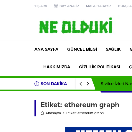
1 İŞ ARA
BAY ANALİZ
MALATYADAYİZ
BURÇLA
ANA SAYFA
GÜNCEL BİLGİ
SAĞLIK
HAKKIMIZDA
GİZLİLİK POLİTİKASI
Ç
SON DAKİKA
Sivilce İzleri Na
Etiket:
ethereum graph
Anasayfa
Etiket: ethereum graph