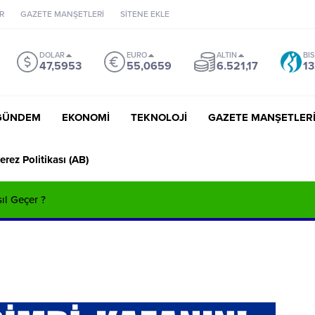
R
GAZETE MANŞETLERİ
SİTENE EKLE
DOLAR
EURO
ALTIN
BI
47,5953
55,0659
6.521,17
13
GÜNDEM
EKONOMİ
TEKNOLOJİ
GAZETE MANŞETLER
erez Politikası (AB)
sıl Geçer ?