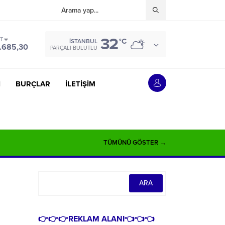
32
ST
°C
İSTANBUL
.685,30
PARÇALI BULUTLU
İ
BURÇLAR
İLETİŞİM
TÜMÜNÜ GÖSTER →
👉👉👉REKLAM ALANI👈👈👈