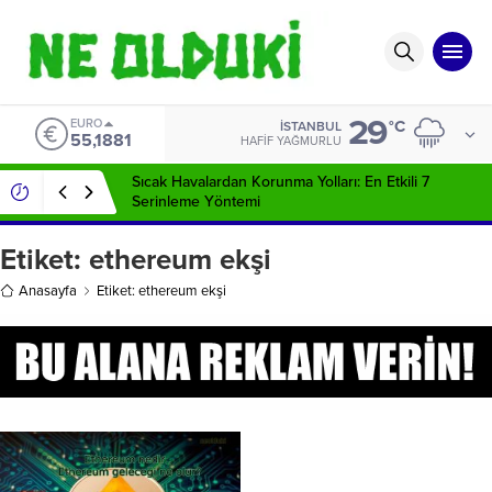
29
EURO
°C
İSTANBUL
55,1881
HAFIF YAĞMURLU
Sıcak Havalardan Korunma Yolları: En Etkili 7
Serinleme Yöntemi
Etiket:
ethereum ekşi
Anasayfa
Etiket: ethereum ekşi