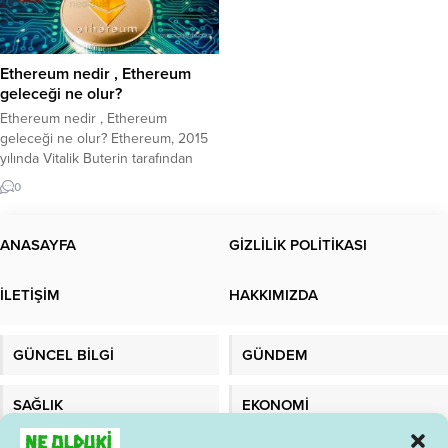
Ethereum nedir , Ethereum
geleceği ne olur?
Ethereum nedir , Ethereum
geleceği ne olur? Ethereum, 2015
yılında Vitalik Buterin tarafından
geliştirilen ve akıllı sözleşmelerin
0
çalıştırılmasını sağlayan bir
blockchain platformudur. Ethereum,
Bitcoin gibi bir kripto para birimi
ANASAYFA
GİZLİLİK POLİTİKASI
olmasının yanı sıra, aynı zamanda
daha karmaşık işlevlerin
İLETİŞİM
HAKKIMIZDA
gerçekleştirilebileceği bir platform
sağlar. Ethereum’un temel amacı,
merkezi olmayan uygulamaların
GÜNCEL BİLGİ
GÜNDEM
(DApps) ve akıllı...
SAĞLIK
EKONOMİ