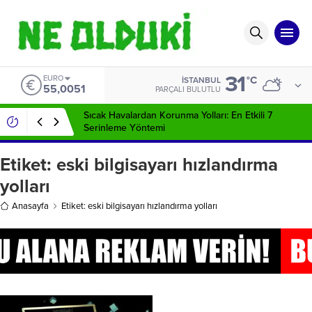
31
EURO
°C
İSTANBUL
55,0051
PARÇALI BULUTLU
Sıcak Havalardan Korunma Yolları: En Etkili 7
Serinleme Yöntemi
Etiket:
eski bilgisayarı hızlandırma
yolları
Anasayfa
Etiket: eski bilgisayarı hızlandırma yolları