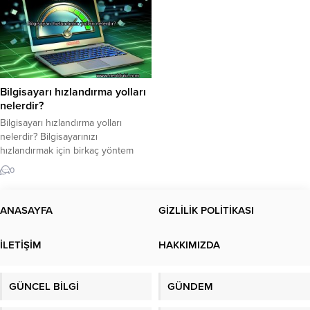
Bilgisayarı hızlandırma yolları
nelerdir?
Bilgisayarı hızlandırma yolları
nelerdir? Bilgisayarınızı
hızlandırmak için birkaç yöntem
vardır. İşte bazı temel öneriler:
0
Gereksiz Programları Kapatma: –
Bilgisayarınızın başlangıcında
otomatik olarak çalışan gereksiz
ANASAYFA
GİZLİLİK POLİTİKASI
programları devre dışı bırakın.
Görev Yöneticisi‘ni kullanarak
İLETİŞİM
HAKKIMIZDA
başlangıç programlarını kontrol
edebilirsiniz. Kullanmadığınız
programları bilgisayarınıza yük
GÜNCEL BİLGİ
GÜNDEM
etmeye gerek yoktur. Disk
Temizliği ve Birleştirme: –