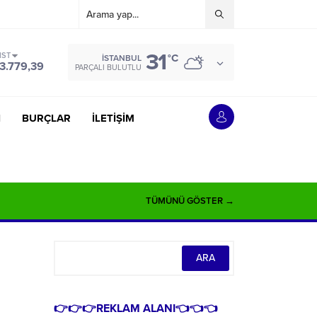
31
IST
°C
İSTANBUL
3.779,39
PARÇALI BULUTLU
İ
BURÇLAR
İLETİŞİM
TÜMÜNÜ GÖSTER →
👉👉👉REKLAM ALANI👈👈👈