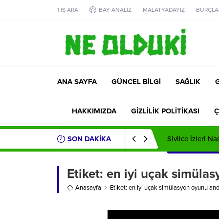
1 İŞ ARA
BAY ANALİZ
MALATYADAYİZ
BURÇLA
ANA SAYFA
GÜNCEL BİLGİ
SAĞLIK
HAKKIMIZDA
GİZLİLİK POLİTİKASI
Ç
SON DAKİKA
Sivilce İzleri Na
Etiket:
en iyi uçak simüla
Anasayfa
Etiket: en iyi uçak simülasyon oyunu and