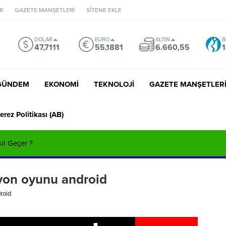
R
GAZETE MANŞETLERİ
SİTENE EKLE
DOLAR
EURO
ALTIN
B
47,7111
55,1881
6.660,55
1
GÜNDEM
EKONOMİ
TEKNOLOJİ
GAZETE MANŞETLER
erez Politikası (AB)
sıl Geçer ?
syon oyunu android
roid