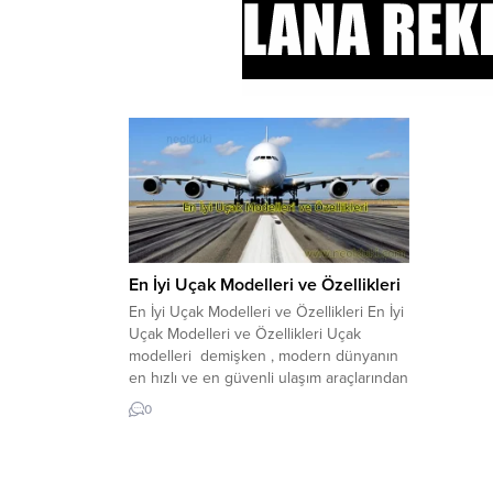
En İyi Uçak Modelleri ve Özellikleri
En İyi Uçak Modelleri ve Özellikleri En İyi
Uçak Modelleri ve Özellikleri Uçak
modelleri demişken , modern dünyanın
en hızlı ve en güvenli ulaşım araçlarından
biridir. Yıllar boyunca, uçak teknolojisi
0
gelişti ve pek çok farklı uçak modeli
ortaya çıktı. İşte, en iyi uçak modelleri ve
özellikleri hakkında bilmeniz gerekenler:
1....