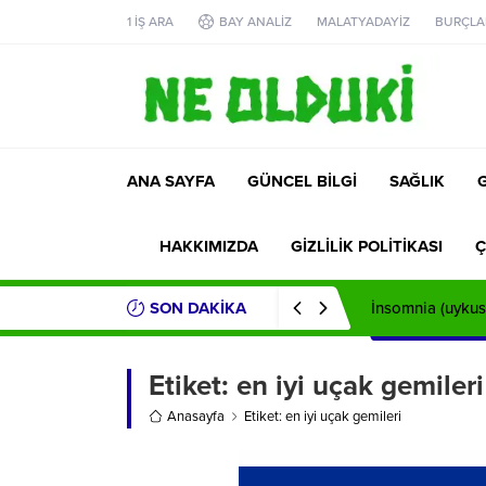
1 İŞ ARA
BAY ANALİZ
MALATYADAYİZ
BURÇLA
ANA SAYFA
GÜNCEL BİLGİ
SAĞLIK
HAKKIMIZDA
GİZLİLİK POLİTİKASI
Ç
SON DAKİKA
İnsomnia (uykusu
Etiket:
en iyi uçak gemileri
Anasayfa
Etiket: en iyi uçak gemileri