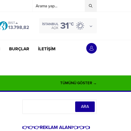
31
BIST
°C
İSTANBUL
13.798,82
AÇIK
İ
BURÇLAR
İLETİŞİM
TÜMÜNÜ GÖSTER →
👉👉👉REKLAM ALANI👈👈👈