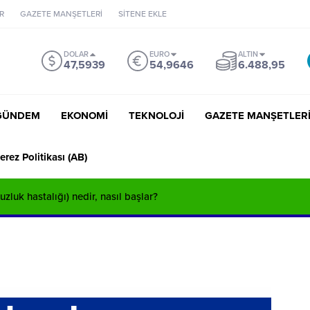
R
GAZETE MANŞETLERİ
SİTENE EKLE
DOLAR
EURO
ALTIN
47,5939
54,9646
6.488,95
GÜNDEM
EKONOMİ
TEKNOLOJİ
GAZETE MANŞETLER
erez Politikası (AB)
zluk hastalığı) nedir, nasıl başlar?