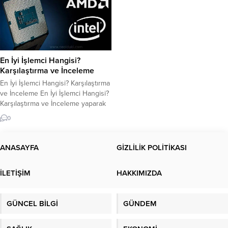
En İyi İşlemci Hangisi?
Karşılaştırma ve İnceleme
En İyi İşlemci Hangisi? Karşılaştırma
ve İnceleme En İyi İşlemci Hangisi?
Karşılaştırma ve İnceleme yaparak
sizler için hazırladık. Bilgisayarlar,
0
işlemci adı verilen ana bileşen
sayesinde çalışır. İşlemci,
bilgisayarın hızını ve performansını
ANASAYFA
GİZLİLİK POLİTİKASI
belirleyen en önemli parçalardan
biridir. Ancak, birçok farklı işlemci
İLETİŞİM
HAKKIMIZDA
markası ve modeli var. Hangi
işlemcinin en iyi olduğunu
belirlemek...
GÜNCEL BİLGİ
GÜNDEM