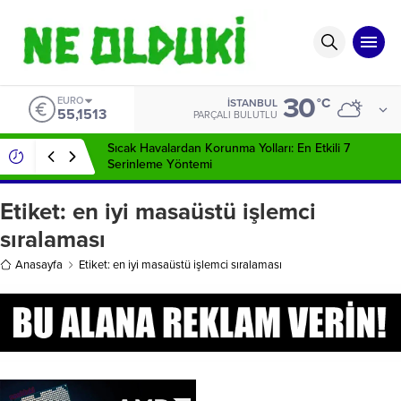
30
EURO
°C
İSTANBUL
55,1513
PARÇALI BULUTLU
Sıcak Havalardan Korunma Yolları: En Etkili 7
Serinleme Yöntemi
Etiket:
en iyi masaüstü işlemci
sıralaması
Anasayfa
Etiket: en iyi masaüstü işlemci sıralaması