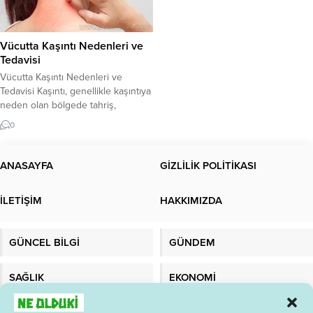
Vücutta Kaşıntı Nedenleri ve
Tedavisi
Vücutta Kaşıntı Nedenleri ve
Tedavisi Kaşıntı, genellikle kaşıntıya
neden olan bölgede tahriş,
kızarıklık ve kabarcıklarla birlikte
0
ortaya çıkar. Vücutta kaşıntıya
neden olan birçok faktör vardır.
Kaşıntı, herhangi bir yaşta herkesi
ANASAYFA
GİZLİLİK POLİTİKASI
etkileyebilir ve genellikle ciddi bir
durum değildir. Ancak, bazı
İLETİŞİM
HAKKIMIZDA
durumlarda kaşıntı, ciddi bir altta
yatan sağlık sorununun belirtisi
olabilir. Kaşıntının...
GÜNCEL BİLGİ
GÜNDEM
SAĞLIK
EKONOMİ
TEKNOLOJİ
MALATYADAYIZ