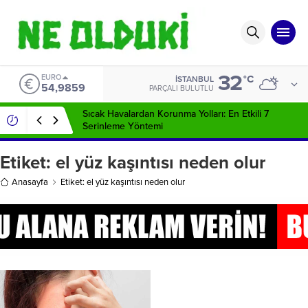
32
EURO
°C
İSTANBUL
54,9859
PARÇALI BULUTLU
Sıcak Havalardan Korunma Yolları: En Etkili 7
Serinleme Yöntemi
Etiket:
el yüz kaşıntısı neden olur
Anasayfa
Etiket: el yüz kaşıntısı neden olur