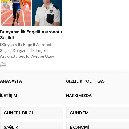
Dünyanın İlk Engelli Astronotu
Seçildi
Dünyanın İlk Engelli Astronotu
Seçildi Dünyanın İlk Engelli
Astronotu Seçildi Avrupa Uzay
Ajansı (ESA), dünyanın ilk engelli
2
astronotunu 2022 kozmonot eğitim
sınıfında ‘yarı astronot‘ olarak aday
gösterdi. Avrupa Uzay Ajansı
ANASAYFA
GİZLİLİK POLİTİKASI
(ESA), Fransa’nın başkenti Paris’te
düzenlediği basın toplantısıyla 13
İLETİŞİM
HAKKIMIZDA
yıldır ilk kez yeni astronot yetiştiren
2022 Kozmonot Eğitim Sınıfı’nı
dünyaya...
GÜNCEL BİLGİ
GÜNDEM
SAĞLIK
EKONOMİ