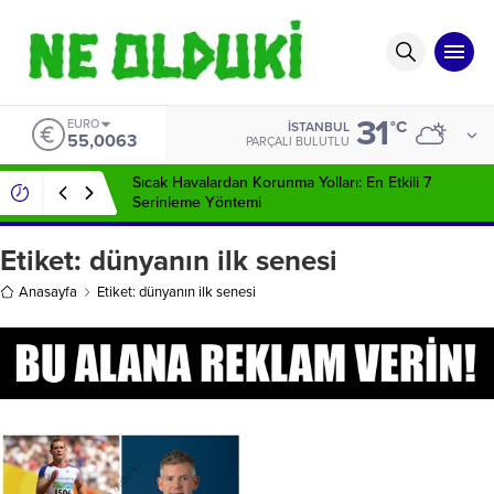
31
EURO
°C
İSTANBUL
55,0063
PARÇALI BULUTLU
Sıcak Havalardan Korunma Yolları: En Etkili 7
Serinleme Yöntemi
Etiket:
dünyanın ilk senesi
Anasayfa
Etiket: dünyanın ilk senesi