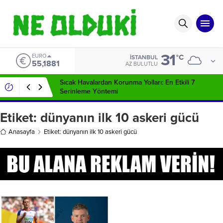
31
EURO
°C
İSTANBUL
55,1881
AZ BULUTLU
Sıcak Havalardan Korunma Yolları: En Etkili 7
Serinleme Yöntemi
Etiket:
dünyanın ilk 10 askeri gücü
Anasayfa
Etiket: dünyanın ilk 10 askeri gücü