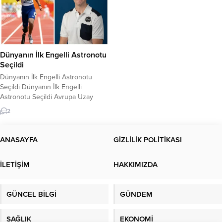
Dünyanın İlk Engelli Astronotu
Seçildi
Dünyanın İlk Engelli Astronotu
Seçildi Dünyanın İlk Engelli
Astronotu Seçildi Avrupa Uzay
Ajansı (ESA), dünyanın ilk engelli
2
astronotunu 2022 kozmonot eğitim
sınıfında ‘yarı astronot‘ olarak aday
gösterdi. Avrupa Uzay Ajansı
ANASAYFA
GİZLİLİK POLİTİKASI
(ESA), Fransa’nın başkenti Paris’te
düzenlediği basın toplantısıyla 13
İLETİŞİM
HAKKIMIZDA
yıldır ilk kez yeni astronot yetiştiren
2022 Kozmonot Eğitim Sınıfı’nı
dünyaya...
GÜNCEL BİLGİ
GÜNDEM
SAĞLIK
EKONOMİ