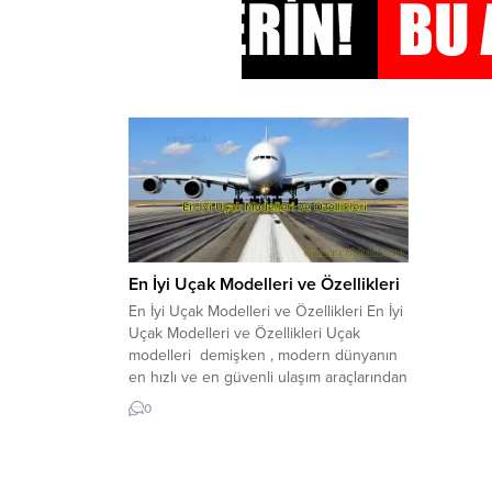
En İyi Uçak Modelleri ve Özellikleri
En İyi Uçak Modelleri ve Özellikleri En İyi
Uçak Modelleri ve Özellikleri Uçak
modelleri demişken , modern dünyanın
en hızlı ve en güvenli ulaşım araçlarından
biridir. Yıllar boyunca, uçak teknolojisi
0
gelişti ve pek çok farklı uçak modeli
ortaya çıktı. İşte, en iyi uçak modelleri ve
özellikleri hakkında bilmeniz gerekenler:
1....