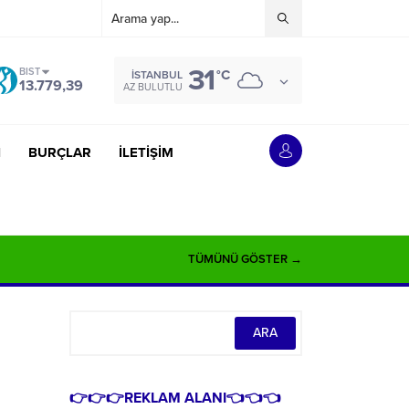
31
BIST
°C
İSTANBUL
13.779,39
AZ BULUTLU
İ
BURÇLAR
İLETİŞİM
TÜMÜNÜ GÖSTER →
👉👉👉REKLAM ALANI👈👈👈