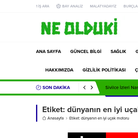
1 İŞ ARA
BAY ANALİZ
MALATYADAYİZ
BURÇLA
ANA SAYFA
GÜNCEL BİLGİ
SAĞLIK
HAKKIMIZDA
GİZLİLİK POLİTİKASI
Ç
SON DAKİKA
Sivilce İzleri Na
Etiket:
dünyanın en iyi uç
Anasayfa
Etiket: dünyanın en iyi uçak motoru