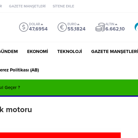
R
GAZETE MANŞETLERİ
SİTENE EKLE
DOLAR
EURO
ALTIN
47,6954
55,1824
6.662,10
GÜNDEM
EKONOMİ
TEKNOLOJİ
GAZETE MANŞETLER
erez Politikası (AB)
sıl Geçer ?
ak motoru