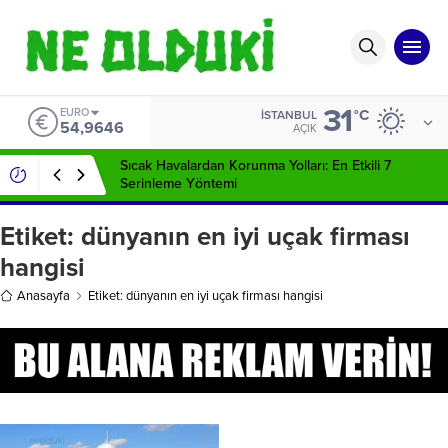
31
EURO
°C
İSTANBUL
54,9646
AÇIK
Sıcak Havalardan Korunma Yolları: En Etkili 7
Serinleme Yöntemi
Etiket:
dünyanın en iyi uçak firması
hangisi
Anasayfa
Etiket: dünyanın en iyi uçak firması hangisi