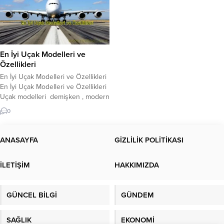
En İyi Uçak Modelleri ve
Özellikleri
En İyi Uçak Modelleri ve Özellikleri
En İyi Uçak Modelleri ve Özellikleri
Uçak modelleri demişken , modern
dünyanın en hızlı ve en güvenli
0
ulaşım araçlarından biridir. Yıllar
boyunca, uçak teknolojisi gelişti ve
pek çok farklı uçak modeli ortaya
ANASAYFA
GİZLİLİK POLİTİKASI
çıktı. İşte, en iyi uçak modelleri ve
özellikleri hakkında bilmeniz
İLETİŞİM
HAKKIMIZDA
gerekenler: 1....
GÜNCEL BİLGİ
GÜNDEM
SAĞLIK
EKONOMİ